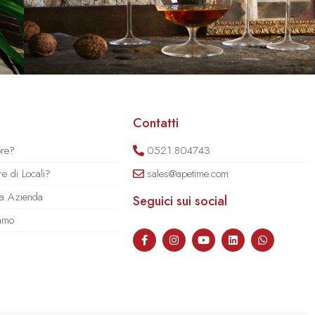
Contatti
ore?
0521.804743
e di Locali?
sales@apetime.com
tua Azienda
Seguici sui social
iamo