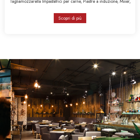
Tagliamozzarella
Impastatrici per carne,
Piastre a induzione,
Mixer,
Scopri di più