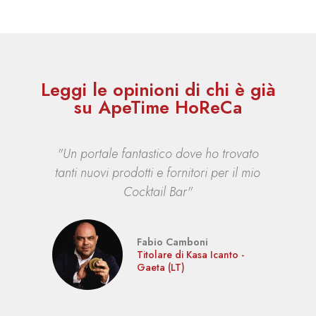
Leggi le opinioni di chi è già
su ApeTime HoReCa
ivo
"Un portale fantastico dove ho trovato
"G
tanti nuovi prodotti e fornitori per il mio
az
Cocktail Bar"
Fabio Camboni
n -
Titolare di Kasa Icanto -
Gaeta (LT)