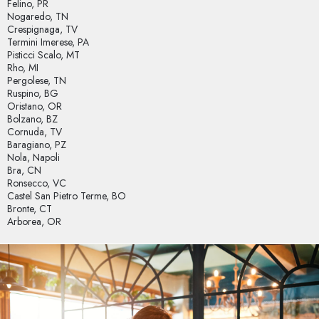
Felino, PR
Espositori
Nogaredo, TN
Acqua Naturale
Crespignaga, TV
Vino Spumante
Termini Imerese, PA
Calvados
Pisticci Scalo, MT
Grembiuli
Rho, MI
Armadi refrigerati
Pergolese, TN
Cannucce
Ruspino, BG
Impianti di depurazione acqua
Oristano, OR
Piastre di cottura
Bolzano, BZ
Tritacarne
Cornuda, TV
Dolcificanti
Baragiano, PZ
Pesce e prodotti ittici
Nola, Napoli
Semilavorati per pasta fresca
Bra, CN
Caffè macinato
Ronsecco, VC
Tappeti
Castel San Pietro Terme, BO
Docce
Bronte, CT
Acqua Frizzante
Arborea, OR
Whisky
Mosciano Sant'Angelo, TE
Cachaca
Sinnai, CA
Maglie
Carate Brianza, MB
Asciugacapelli elettrici
Santarcangelo di Romagna, RN
Cappe di aspirazione
Lecce, LE
Impianti di depurazione aria
Colazza, NO
Piatti - Sottopiatti – Fondine
Mondragone, CE