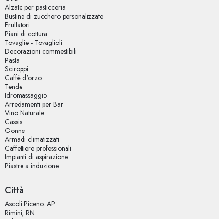
Alzate per pasticceria
Bustine di zucchero personalizzate
Frullatori
Piani di cottura
Tovaglie - Tovaglioli
Decorazioni commestibili
Pasta
Sciroppi
Caffè d'orzo
Tende
Idromassaggio
Arredamenti per Bar
Vino Naturale
Cassis
Gonne
Armadi climatizzati
Caffettiere professionali
Impianti di aspirazione
Piastre a induzione
Tramogge
Dolci
Città
Pasticceria
Semilavorati per panificazione
Ascoli Piceno, AP
Caffè in grani
Rimini, RN
Tavoli