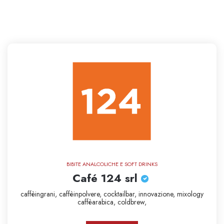
€100
BIBITE ANALCOLICHE E SOFT DRINKS
Café 124 srl
caffèingrani,
caffèinpolvere,
cocktailbar,
innovazione,
mixology
caffèarabica,
coldbrew,