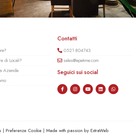
Contatti
ore?
0521.804743
e di Locali?
sales@apetime.com
tua Azienda
Seguici sui social
iamo
s
|
Preferenze Cookie
| Made with passion by
ExtraWeb