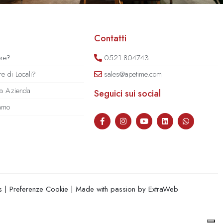
Contatti
ore?
0521.804743
e di Locali?
sales@apetime.com
tua Azienda
Seguici sui social
iamo
s
|
Preferenze Cookie
| Made with passion by
ExtraWeb