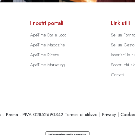
I nostri portali
Link utili
ApeTime Bar e Locali
Sei un Fornit
ApeTime Magazine
Sei un Gestor
ApeTime Ricette
Inserisci la 
ApeTime Marketing
Scopri chi s
Contatti
hio - Parma - PIVA 02852690342
Termini di utilizzo
|
Privacy
|
Cookie
Informativa sulla raccolta