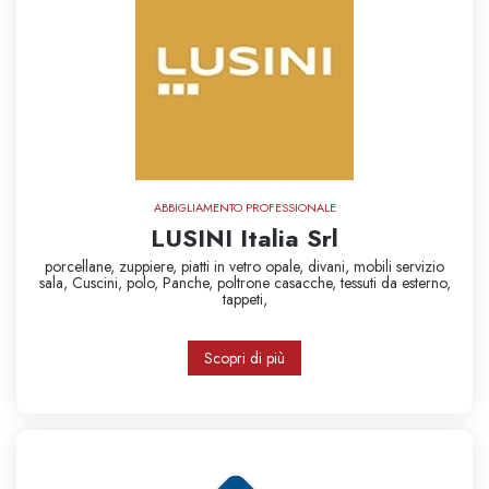
ABBIGLIAMENTO PROFESSIONALE
LUSINI Italia Srl
porcellane,
zuppiere,
piatti in vetro opale,
divani,
mobili servizio
sala,
Cuscini,
polo,
Panche,
poltrone
casacche,
tessuti da esterno,
tappeti,
Scopri di più