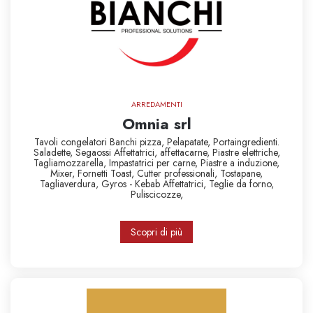
ARREDAMENTI
Omnia srl
Tavoli congelatori Banchi pizza,
Pelapatate,
Portaingredienti.
Saladette,
Segaossi Affettatrici,
affettacarne,
Piastre elettriche,
Tagliamozzarella,
Impastatrici per carne,
Piastre a induzione,
Mixer,
Fornetti Toast,
Cutter professionali,
Tostapane,
Tagliaverdura,
Gyros - Kebab
Affettatrici,
Teglie da forno,
Puliscicozze,
Scopri di più