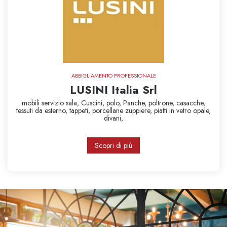
ABBIGLIAMENTO PROFESSIONALE
LUSINI Italia Srl
mobili servizio sala,
Cuscini,
polo,
Panche,
poltrone,
casacche,
tessuti da esterno,
tappeti,
porcellane
zuppiere,
piatti in vetro opale,
divani,
Scopri di più