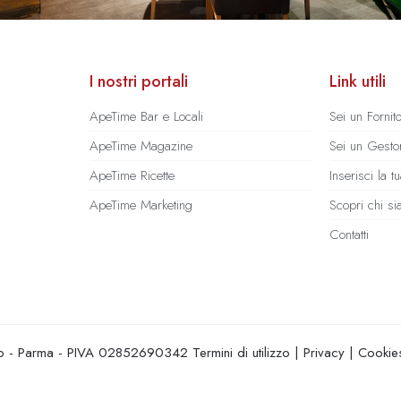
I nostri portali
Link utili
ApeTime Bar e Locali
Sei un Fornit
ApeTime Magazine
Sei un Gestor
ApeTime Ricette
Inserisci la 
ApeTime Marketing
Scopri chi s
Contatti
hio - Parma - PIVA 02852690342
Termini di utilizzo
|
Privacy
|
Cookie