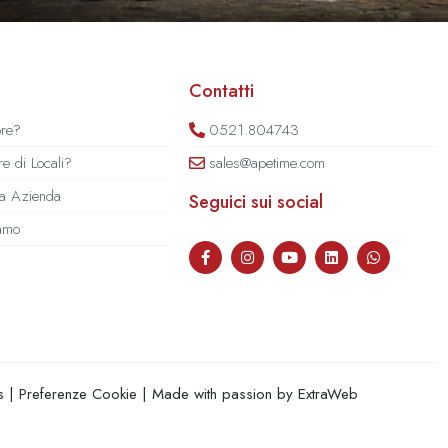
Contatti
ore?
0521.804743
e di Locali?
sales@apetime.com
tua Azienda
Seguici sui social
iamo
s
|
Preferenze Cookie
| Made with passion by
ExtraWeb