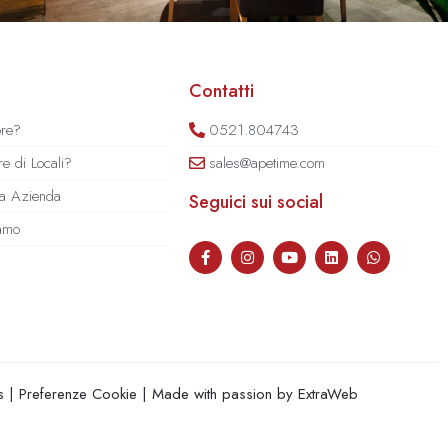
Contatti
ore?
0521.804743
e di Locali?
sales@apetime.com
tua Azienda
Seguici sui social
iamo
s
|
Preferenze Cookie
| Made with passion by
ExtraWeb