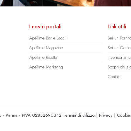
I nostri portali
Link utili
ApeTime Bar e Locali
Sei un Fornit
ApeTime Magazine
Sei un Gestor
ApeTime Ricette
Inserisci la 
ApeTime Marketing
Scopri chi s
Contatti
hio - Parma - PIVA 02852690342
Termini di utilizzo
|
Privacy
|
Cookie