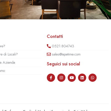
Contatti
ore?
0521.804743
e di Locali?
sales@apetime.com
tua Azienda
Seguici sui social
iamo