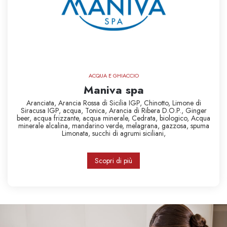
ACQUA E GHIACCIO
Maniva spa
Aranciata,
Arancia Rossa di Sicilia IGP,
Chinotto,
Limone di
Siracusa IGP,
acqua,
Tonica,
Arancia di Ribera D.O.P.,
Ginger
beer,
acqua frizzante,
acqua minerale,
Cedrata,
biologico,
Acqua
minerale alcalina,
mandarino verde,
melagrana,
gazzosa,
spuma
Limonata,
succhi di agrumi siciliani,
Scopri di più