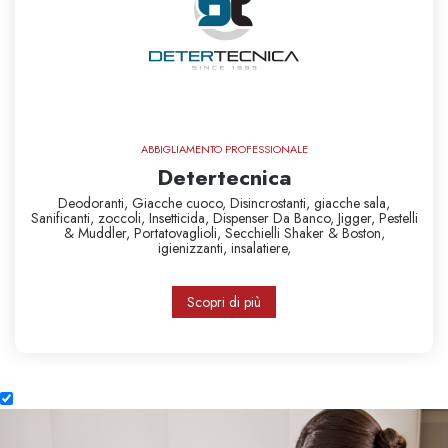
ABBIGLIAMENTO PROFESSIONALE
Detertecnica
Deodoranti,
Giacche cuoco,
Disincrostanti,
giacche sala,
Sanificanti,
zoccoli,
Insetticida,
Dispenser Da Banco,
Jigger,
Pestelli
& Muddler,
Portatovaglioli,
Secchielli
Shaker & Boston,
igienizzanti,
insalatiere,
Scopri di più