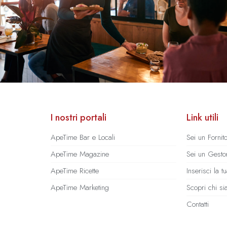
I nostri portali
Link utili
ApeTime Bar e Locali
Sei un Fornit
ApeTime Magazine
Sei un Gestor
ApeTime Ricette
Inserisci la 
ApeTime Marketing
Scopri chi s
Contatti