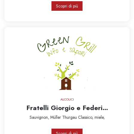
Scopri di più
ALCOLICI
Fratelli Giorgio e Federi...
Sauvignon,
Müller Thurgau Classico,
miele,
Scopri di più