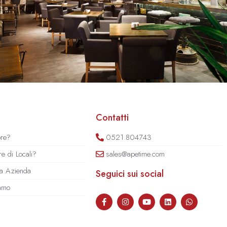
Contatti
ore?
0521.804743
e di Locali?
sales@apetime.com
tua Azienda
Seguici sui social
iamo