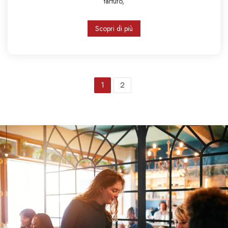
tartufo,
Scopri di più
1
2