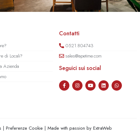
Contatti
ore?
0521.804743
e di Locali?
sales@apetime.com
tua Azienda
Seguici sui social
iamo
s
|
Preferenze Cookie
| Made with passion by
ExtraWeb