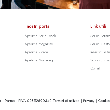
I nostri portali
Link utili
ApeTime Bar e Locali
Sei un Fornit
ApeTime Magazine
Sei un Gestor
ApeTime Ricette
Inserisci la 
ApeTime Marketing
Scopri chi s
Contatti
hio - Parma - PIVA 02852690342
Termini di utilizzo
|
Privacy
|
Cookie