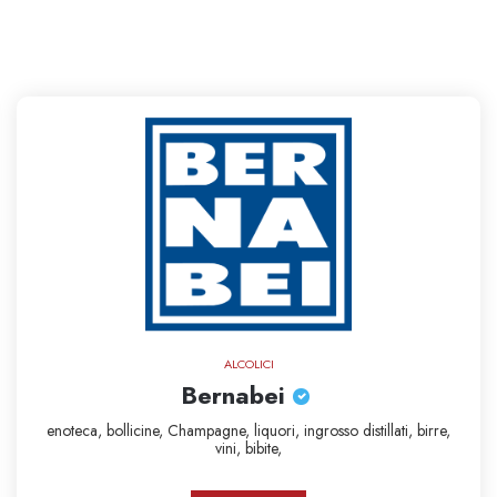
ALCOLICI
Bernabei
enoteca,
bollicine,
Champagne,
liquori,
ingrosso
distillati,
birre,
vini,
bibite,