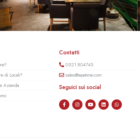
Contatti
ore?
0521.804743
e di Locali?
sales@apetime.com
tua Azienda
Seguici sui social
iamo