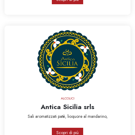
ALCOLICI
Antica Sicilia srls
Sali aromatizzati
patè,
lioquore al mandarino,
Scopri di più