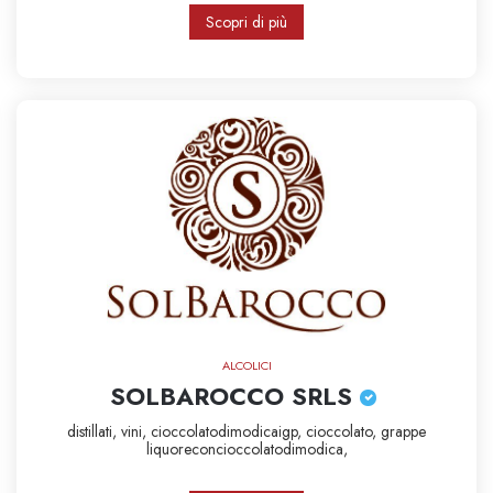
Scopri di più
ALCOLICI
SOLBAROCCO SRLS
distillati,
vini,
cioccolatodimodicaigp,
cioccolato,
grappe
liquoreconcioccolatodimodica,