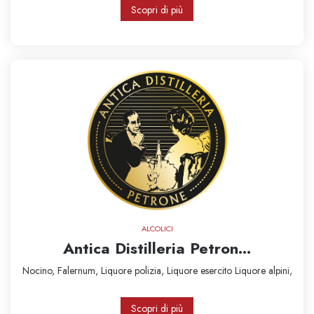
Scopri di più
ALCOLICI
Antica Distilleria Petron...
Nocino,
Falernum,
Liquore polizia,
Liquore esercito
Liquore alpini,
Scopri di più