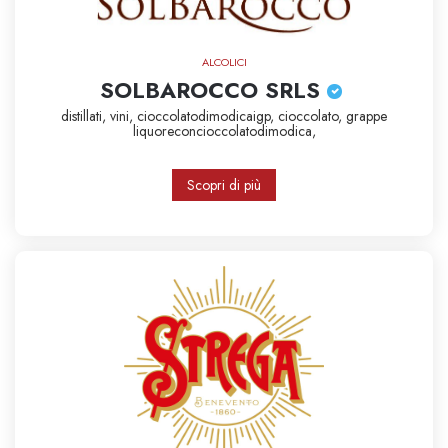
ALCOLICI
SOLBAROCCO SRLS
distillati,
vini,
cioccolatodimodicaigp,
cioccolato,
grappe
liquoreconcioccolatodimodica,
Scopri di più