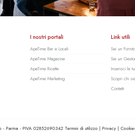
I nostri portali
Link utili
ApeTime Bar e Locali
Sei un Fornit
ApeTime Magazine
Sei un Gestor
ApeTime Ricette
Inserisci la 
ApeTime Marketing
Scopri chi s
Contatti
hio - Parma - PIVA 02852690342
Termini di utilizzo
|
Privacy
|
Cookie