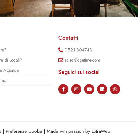
Contatti
ore?
0521.804743
e di Locali?
sales@apetime.com
tua Azienda
Seguici sui social
iamo
s
|
Preferenze Cookie
| Made with passion by
ExtraWeb