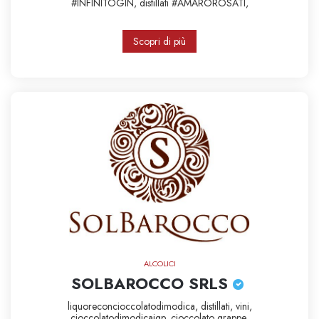
#INFINITOGIN,
distillati
#AMAROROSATI,
Scopri di più
ALCOLICI
SOLBAROCCO SRLS
liquoreconcioccolatodimodica,
distillati,
vini,
cioccolatodimodicaigp,
cioccolato
grappe,