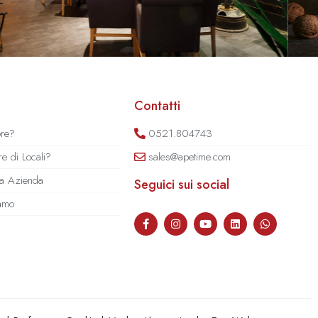
Contatti
ore?
0521.804743
e di Locali?
sales@apetime.com
tua Azienda
Seguici sui social
iamo