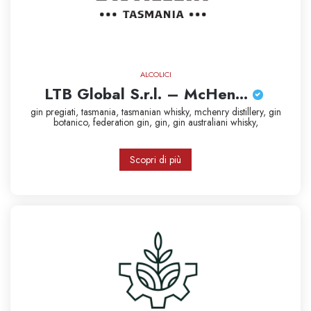
ALCOLICI
LTB Global S.r.l. – McHen...
gin pregiati,
tasmania,
tasmanian whisky,
mchenry distillery,
gin
botanico,
federation gin,
gin,
gin australiani
whisky,
Scopri di più