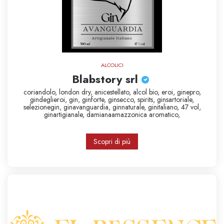
ALCOLICI
Blabstory srl
coriandolo,
london dry,
anicestellato,
alcol bio,
eroi,
ginepro,
gindeglieroi,
gin,
ginforte,
ginsecco,
spirits,
ginsartoriale,
selezionegin,
ginavanguardia,
ginnaturale,
ginitaliano,
47 vol,
ginartigianale,
damianaamazzonica
aromatico,
Scopri di più