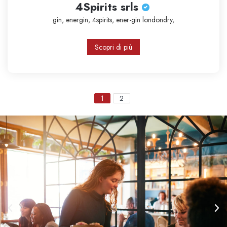
4Spirits srls
gin,
energin,
4spirits,
ener-gin
londondry,
Scopri di più
1
2