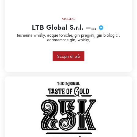
ALCOLICI
LTB Global S.r.l. –...
tasmaina whisky,
acque toniche,
gin pregiati,
gin biologici,
ecomemrce
gin,
whisky,
Scopri di più