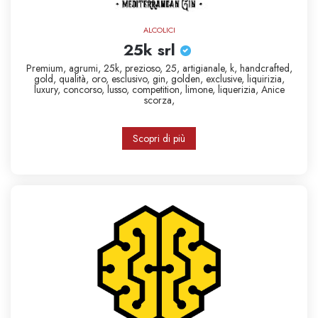
ALCOLICI
25k srl
Premium,
agrumi,
25k,
prezioso,
25,
artigianale,
k,
handcrafted,
gold,
qualità,
oro,
esclusivo,
gin,
golden,
exclusive,
liquirizia,
luxury,
concorso,
lusso,
competition,
limone,
liquerizia,
Anice
scorza,
Scopri di più