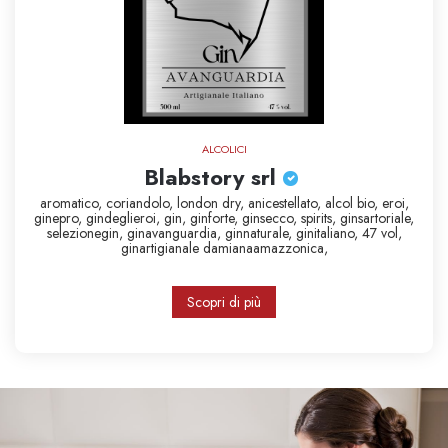
ALCOLICI
Blabstory srl
aromatico,
coriandolo,
london dry,
anicestellato,
alcol bio,
eroi,
ginepro,
gindeglieroi,
gin,
ginforte,
ginsecco,
spirits,
ginsartoriale,
selezionegin,
ginavanguardia,
ginnaturale,
ginitaliano,
47 vol,
ginartigianale
damianaamazzonica,
Scopri di più