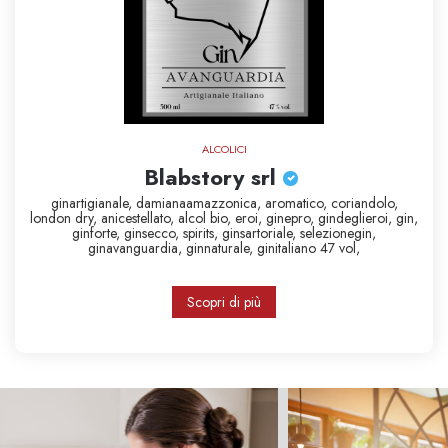
ALCOLICI
Blabstory srl
ginartigianale,
damianaamazzonica,
aromatico,
coriandolo,
london dry,
anicestellato,
alcol bio,
eroi,
ginepro,
gindeglieroi,
gin,
ginforte,
ginsecco,
spirits,
ginsartoriale,
selezionegin,
ginavanguardia,
ginnaturale,
ginitaliano
47 vol,
Scopri di più