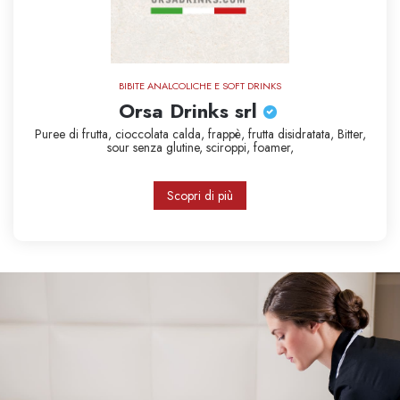
BIBITE ANALCOLICHE E SOFT DRINKS
Orsa Drinks srl
Puree di frutta,
cioccolata calda,
frappè,
frutta disidratata,
Bitter,
sour
senza glutine,
sciroppi,
foamer,
Scopri di più