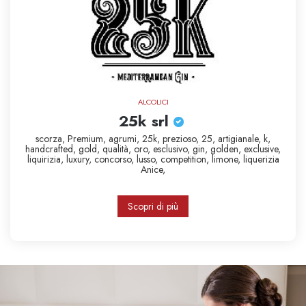
ALCOLICI
25k srl
scorza,
Premium,
agrumi,
25k,
prezioso,
25,
artigianale,
k,
handcrafted,
gold,
qualità,
oro,
esclusivo,
gin,
golden,
exclusive,
liquirizia,
luxury,
concorso,
lusso,
competition,
limone,
liquerizia
Anice,
Scopri di più