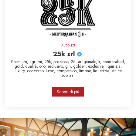
ALCOLICI
25k srl
Premium,
agrumi,
25k,
prezioso,
25,
artigianale,
k,
handcrafted,
gold,
qualità,
oro,
esclusivo,
gin,
golden,
exclusive,
liquirizia,
luxury,
concorso,
lusso,
competition,
limone,
liquerizia,
Anice
scorza,
Scopri di più