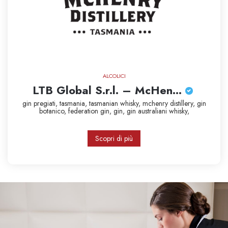
ALCOLICI
LTB Global S.r.l. – McHen...
gin pregiati,
tasmania,
tasmanian whisky,
mchenry distillery,
gin
botanico,
federation gin,
gin,
gin australiani
whisky,
Scopri di più