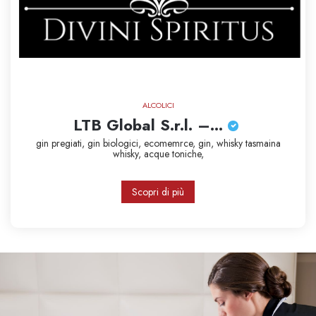
ALCOLICI
LTB Global S.r.l. –...
gin pregiati,
gin biologici,
ecomemrce,
gin,
whisky
tasmaina
whisky,
acque toniche,
Scopri di più