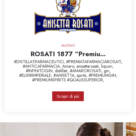
ALCOLICI
ROSATI 1877 “Premiu...
#DISTILLATIFARMACEUTICI,
#PREMIATAFARMACIAROSATI,
#ANTICAFARMACIA,
Amaro,
anisettarosati,
liquori,
#INFINITOGIN,
distillati,
#AMAROROSATI,
gin,
#ELIXIRIMPERIALE,
#ANISETTA,
spirits,
#PREMIUMGIN,
#PREMIUMSPIRITS
#QUALISSUPERIOR,
Scopri di più