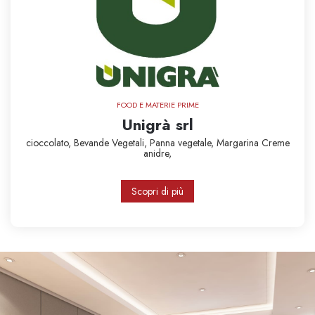
FOOD E MATERIE PRIME
Unigrà srl
cioccolato,
Bevande Vegetali,
Panna vegetale,
Margarina
Creme
anidre,
Scopri di più