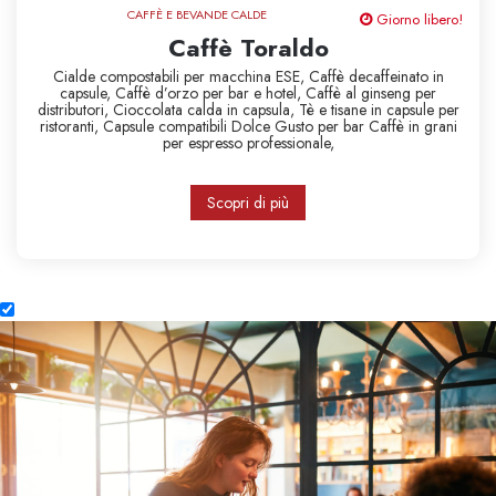
CAFFÈ E BEVANDE CALDE
Giorno libero!
Caffè Toraldo
Cialde compostabili per macchina ESE,
Caffè decaffeinato in
capsule,
Caffè d’orzo per bar e hotel,
Caffè al ginseng per
distributori,
Cioccolata calda in capsula,
Tè e tisane in capsule per
ristoranti,
Capsule compatibili Dolce Gusto per bar
Caffè in grani
per espresso professionale,
Scopri di più