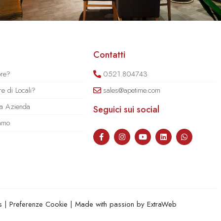
Contatti
ore?
0521.804743
e di Locali?
sales@apetime.com
tua Azienda
Seguici sui social
iamo
s
|
Preferenze Cookie
| Made with passion by
ExtraWeb