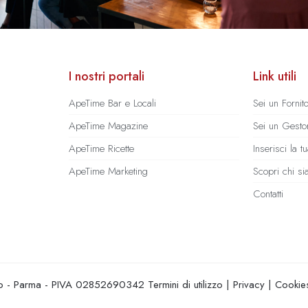
I nostri portali
Link utili
ApeTime Bar e Locali
Sei un Fornit
ApeTime Magazine
Sei un Gestor
ApeTime Ricette
Inserisci la 
ApeTime Marketing
Scopri chi s
Contatti
hio - Parma - PIVA 02852690342
Termini di utilizzo
|
Privacy
|
Cookie