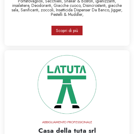
Portatovaglioli,
Secchielli,
Shaker & Boston,
igienizzanti,
insalatiere,
Deodoranti,
Giacche cuoco,
Disincrostanti,
giacche
sala,
Sanificanti,
zoccoli,
Insetticida
Dispenser Da Banco,
Jigger,
Pestelli & Muddler,
Scopri di più
ABBIGLIAMENTO PROFESSIONALE
Casa della tuta srl