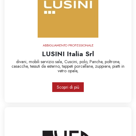
ABBIGLIAMENTO PROFESSIONALE
LUSINI Italia Srl
divani,
mobili servizio sala,
Cuscini,
polo,
Panche,
poltrone,
casacche,
tessuti da esterno,
tappeti
porcellane,
zuppiere,
piatti in
vetro opale,
Scopri di più