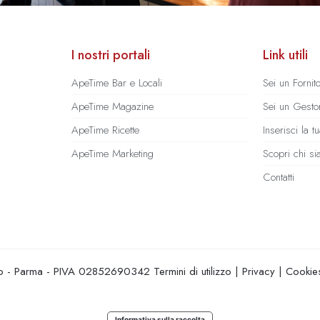
I nostri portali
Link utili
ApeTime Bar e Locali
Sei un Fornit
ApeTime Magazine
Sei un Gestor
ApeTime Ricette
Inserisci la 
ApeTime Marketing
Scopri chi s
Contatti
hio - Parma - PIVA 02852690342
Termini di utilizzo
|
Privacy
|
Cookie
Informativa sulla raccolta