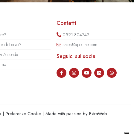
Contatti
ore?
0521.804743
e di Locali?
sales@apetime.com
tua Azienda
Seguici sui social
iamo
s
|
Preferenze Cookie
| Made with passion by
ExtraWeb