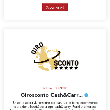
Scopri di più
ACQUA E GHIACCIO
Girosconto Cash&Carr...
Snack e aperitivi,
forniture per bar,
fusti e birre,
ecommerce
ristorazione
food&beverage,
cash&carry,
Fornitore horeca,