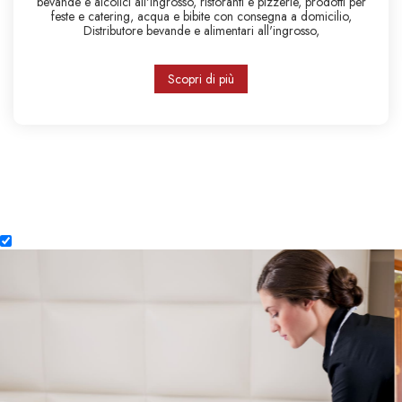
bevande e alcolici all'ingrosso,
ristoranti e pizzerie,
prodotti per
feste e catering,
acqua e bibite con consegna a domicilio,
Distributore bevande e alimentari all'ingrosso,
Scopri di più