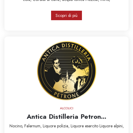
Scopri di più
ALCOLICI
Antica Distilleria Petron...
Nocino,
Falernum,
Liquore polizia,
Liquore esercito
Liquore alpini,