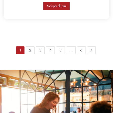
Scopri di più
1
2
3
4
5
...
6
7