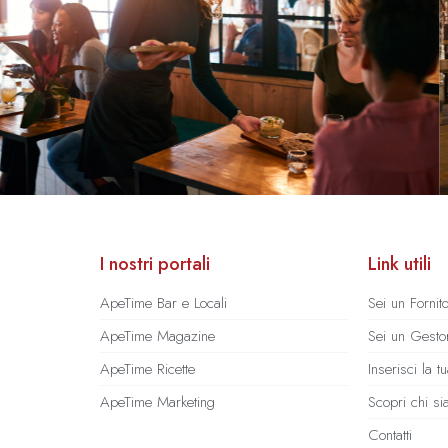
I nostri portali
Link utili
ApeTime Bar e Locali
Sei un Fornit
ApeTime Magazine
Sei un Gestor
ApeTime Ricette
Inserisci la 
ApeTime Marketing
Scopri chi s
Contatti