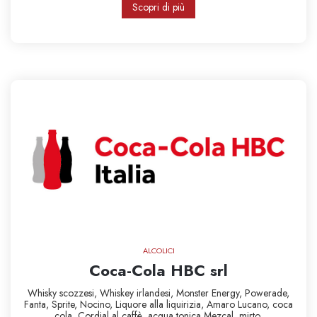
Scopri di più
ALCOLICI
Coca-Cola HBC srl
Whisky scozzesi,
Whiskey irlandesi,
Monster Energy,
Powerade,
Fanta,
Sprite,
Nocino,
Liquore alla liquirizia,
Amaro Lucano,
coca
cola,
Cordial al caffè,
acqua tonica
Mezcal,
mirto,