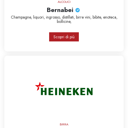
ALCOLICI
Bernabei
Champagne,
liquori,
ingrosso,
distillati,
birre
vini,
bibite,
enoteca,
bollicine,
Scopri di più
BIRRA