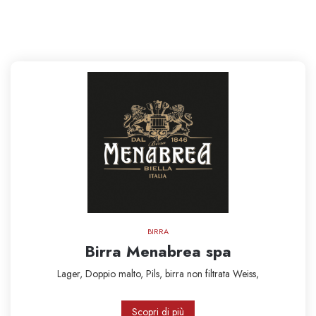
BIRRA
Birra Menabrea spa
Lager,
Doppio malto,
Pils,
birra non filtrata
Weiss,
Scopri di più