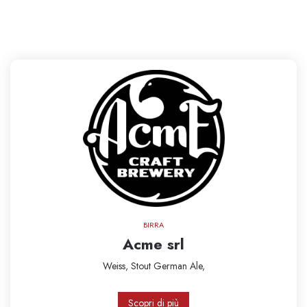
BIRRA
Acme srl
Weiss,
Stout
German Ale,
Scopri di più