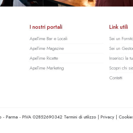
I nostri portali
Link utili
ApeTime Bar e Locali
Sei un Fornit
ApeTime Magazine
Sei un Gestor
ApeTime Ricette
Inserisci la 
ApeTime Marketing
Scopri chi s
Contatti
hio - Parma - PIVA 02852690342
Termini di utilizzo
|
Privacy
|
Cookie