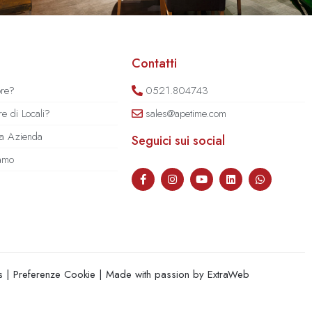
Contatti
ore?
0521.804743
e di Locali?
sales@apetime.com
tua Azienda
Seguici sui social
iamo
s
|
Preferenze Cookie
| Made with passion by
ExtraWeb