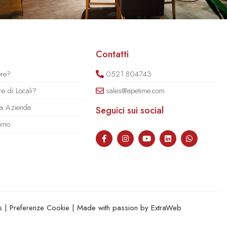
Contatti
ore?
0521.804743
e di Locali?
sales@apetime.com
tua Azienda
Seguici sui social
iamo
s
|
Preferenze Cookie
| Made with passion by
ExtraWeb