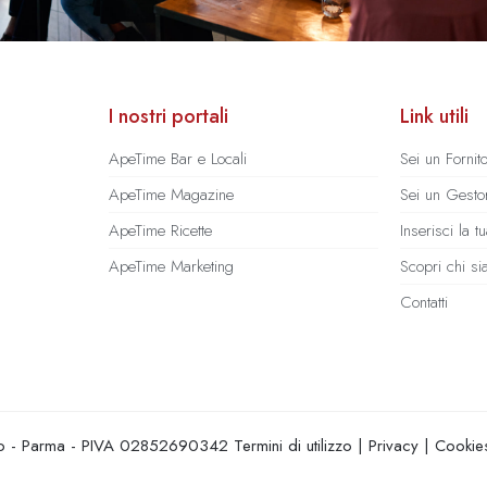
I nostri portali
Link utili
ApeTime Bar e Locali
Sei un Fornit
ApeTime Magazine
Sei un Gestor
ApeTime Ricette
Inserisci la 
ApeTime Marketing
Scopri chi s
Contatti
hio - Parma - PIVA 02852690342
Termini di utilizzo
|
Privacy
|
Cookie