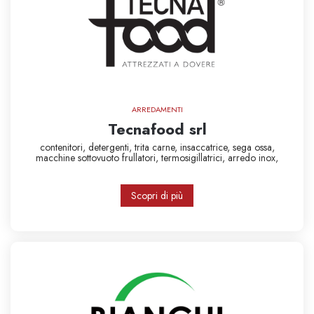
ARREDAMENTI
Tecnafood srl
contenitori,
detergenti,
trita carne,
insaccatrice,
sega ossa,
macchine sottovuoto
frullatori,
termosigillatrici,
arredo inox,
Scopri di più