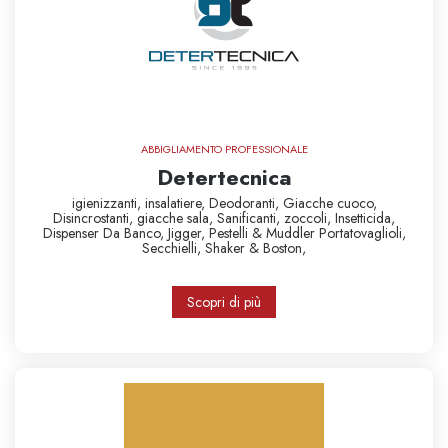
ABBIGLIAMENTO PROFESSIONALE
Detertecnica
igienizzanti,
insalatiere,
Deodoranti,
Giacche cuoco,
Disincrostanti,
giacche sala,
Sanificanti,
zoccoli,
Insetticida,
Dispenser Da Banco,
Jigger,
Pestelli & Muddler
Portatovaglioli,
Secchielli,
Shaker & Boston,
Scopri di più