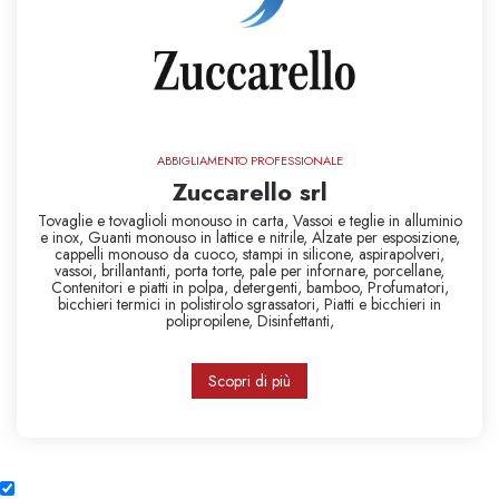
ABBIGLIAMENTO PROFESSIONALE
Zuccarello srl
Tovaglie e tovaglioli monouso in carta,
Vassoi e teglie in alluminio
e inox,
Guanti monouso in lattice e nitrile,
Alzate per esposizione,
cappelli monouso da cuoco,
stampi in silicone,
aspirapolveri,
vassoi,
brillantanti,
porta torte,
pale per infornare,
porcellane,
Contenitori e piatti in polpa,
detergenti,
bamboo,
Profumatori,
bicchieri termici in polistirolo
sgrassatori,
Piatti e bicchieri in
polipropilene,
Disinfettanti,
Scopri di più