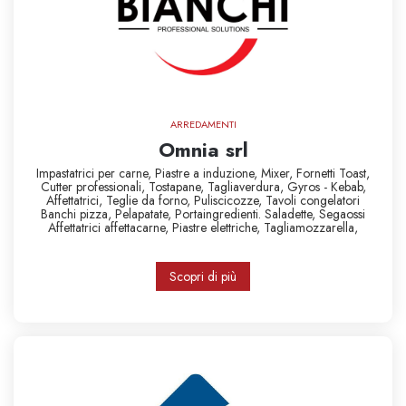
ARREDAMENTI
Omnia srl
Impastatrici per carne,
Piastre a induzione,
Mixer,
Fornetti Toast,
Cutter professionali,
Tostapane,
Tagliaverdura,
Gyros - Kebab,
Affettatrici,
Teglie da forno,
Puliscicozze,
Tavoli congelatori
Banchi pizza,
Pelapatate,
Portaingredienti. Saladette,
Segaossi
Affettatrici
affettacarne,
Piastre elettriche,
Tagliamozzarella,
Scopri di più