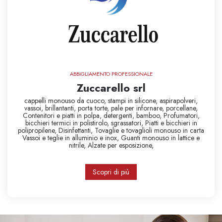
ABBIGLIAMENTO PROFESSIONALE
Zuccarello srl
cappelli monouso da cuoco,
stampi in silicone,
aspirapolveri,
vassoi,
brillantanti,
porta torte,
pale per infornare,
porcellane,
Contenitori e piatti in polpa,
detergenti,
bamboo,
Profumatori,
bicchieri termici in polistirolo,
sgrassatori,
Piatti e bicchieri in
polipropilene,
Disinfettanti,
Tovaglie e tovaglioli monouso in carta
Vassoi e teglie in alluminio e inox,
Guanti monouso in lattice e
nitrile,
Alzate per esposizione,
Scopri di più