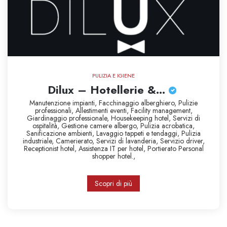
PULIZIA E IGIENE
Dilux – Hotellerie &...
Manutenzione impianti,
Facchinaggio alberghiero,
Pulizie
professionali,
Allestimenti eventi,
Facility management,
Giardinaggio professionale,
Housekeeping hotel,
Servizi di
ospitalità,
Gestione camere albergo,
Pulizia acrobatica,
Sanificazione ambienti,
Lavaggio tappeti e tendaggi,
Pulizia
industriale,
Camerierato,
Servizi di lavanderia,
Servizio driver,
Receptionist hotel,
Assistenza IT per hotel,
Portierato
Personal
shopper hotel.,
Scopri di più