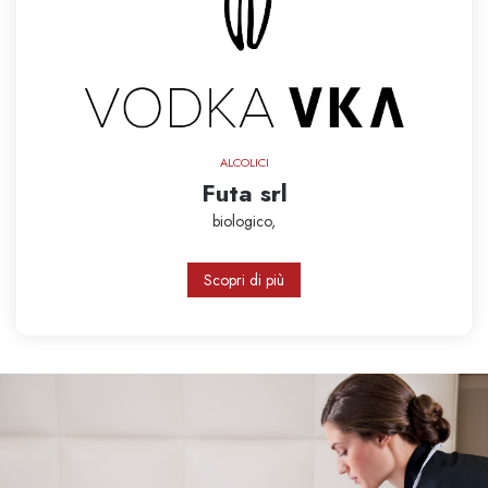
ALCOLICI
Futa srl
biologico,
Scopri di più