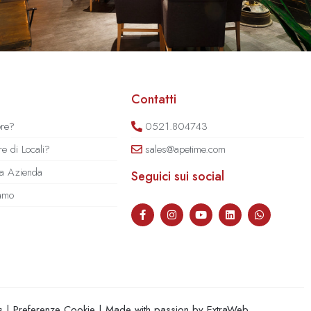
Contatti
ore?
0521.804743
e di Locali?
sales@apetime.com
tua Azienda
Seguici sui social
iamo
s
|
Preferenze Cookie
| Made with passion by
ExtraWeb