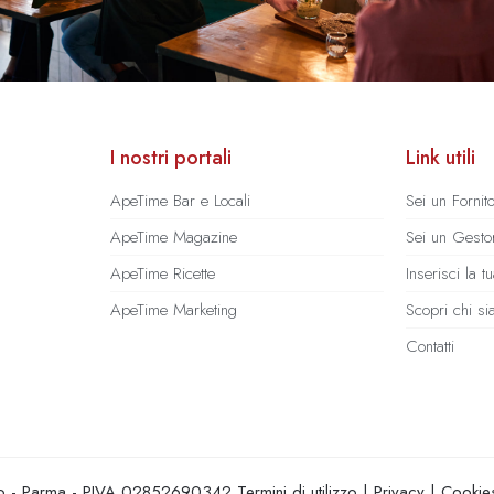
I nostri portali
Link utili
ApeTime Bar e Locali
Sei un Fornit
ApeTime Magazine
Sei un Gestor
ApeTime Ricette
Inserisci la 
ApeTime Marketing
Scopri chi s
Contatti
hio - Parma - PIVA 02852690342
Termini di utilizzo
|
Privacy
|
Cookie