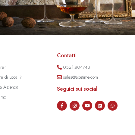
Contatti
ore?
0521.804743
e di Locali?
sales@apetime.com
tua Azienda
Seguici sui social
iamo