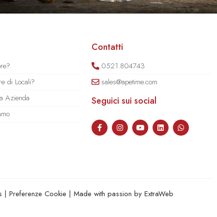
Contatti
ore?
0521.804743
e di Locali?
sales@apetime.com
tua Azienda
Seguici sui social
iamo
s
|
Preferenze Cookie
| Made with passion by
ExtraWeb