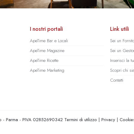
I nostri portali
Link utili
ApeTime Bar e Locali
Sei un Fornit
ApeTime Magazine
Sei un Gestor
ApeTime Ricette
Inserisci la 
ApeTime Marketing
Scopri chi s
Contatti
hio - Parma - PIVA 02852690342
Termini di utilizzo
|
Privacy
|
Cookie