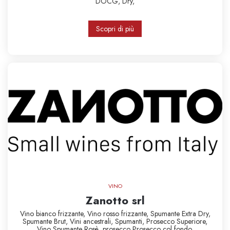
DOCG,
Dry,
Scopri di più
VINO
Zanotto srl
Vino bianco frizzante,
Vino rosso frizzante,
Spumante Extra Dry,
Spumante Brut,
Vini ancestrali,
Spumanti,
Prosecco Superiore,
Vino Spumante Rosè,
prosecco
Prosecco col fondo,