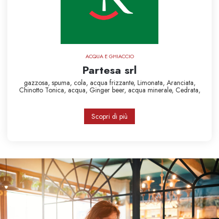
ACQUA E GHIACCIO
Partesa srl
gazzosa,
spuma,
cola,
acqua frizzante,
Limonata,
Aranciata,
Chinotto
Tonica,
acqua,
Ginger beer,
acqua minerale,
Cedrata,
Scopri di più