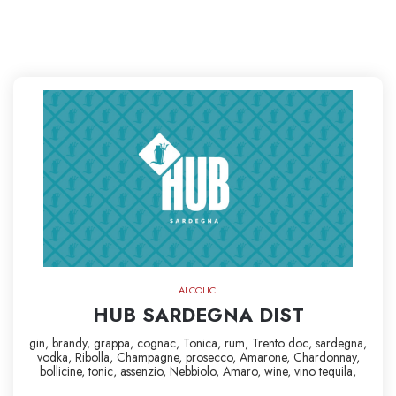
ALCOLICI
HUB SARDEGNA DIST
gin,
brandy,
grappa,
cognac,
Tonica,
rum,
Trento doc,
sardegna,
vodka,
Ribolla,
Champagne,
prosecco,
Amarone,
Chardonnay,
bollicine,
tonic,
assenzio,
Nebbiolo,
Amaro,
wine,
vino
tequila,