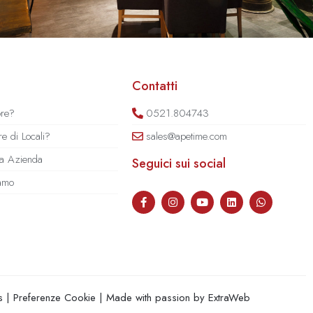
Contatti
ore?
0521.804743
e di Locali?
sales@apetime.com
tua Azienda
Seguici sui social
iamo
s
|
Preferenze Cookie
| Made with passion by
ExtraWeb