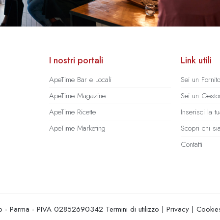
I nostri portali
Link utili
ApeTime Bar e Locali
Sei un Fornit
ApeTime Magazine
Sei un Gestor
ApeTime Ricette
Inserisci la 
ApeTime Marketing
Scopri chi s
Contatti
hio - Parma - PIVA 02852690342
Termini di utilizzo
|
Privacy
|
Cookie