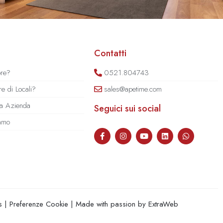
Contatti
ore?
0521.804743
e di Locali?
sales@apetime.com
tua Azienda
Seguici sui social
iamo
s
|
Preferenze Cookie
| Made with passion by
ExtraWeb