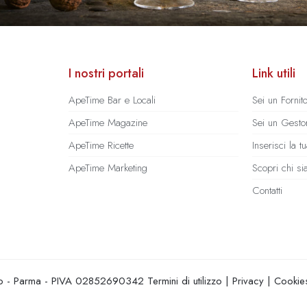
I nostri portali
Link utili
ApeTime Bar e Locali
Sei un Fornit
ApeTime Magazine
Sei un Gestor
ApeTime Ricette
Inserisci la 
ApeTime Marketing
Scopri chi s
Contatti
hio - Parma - PIVA 02852690342
Termini di utilizzo
|
Privacy
|
Cookie