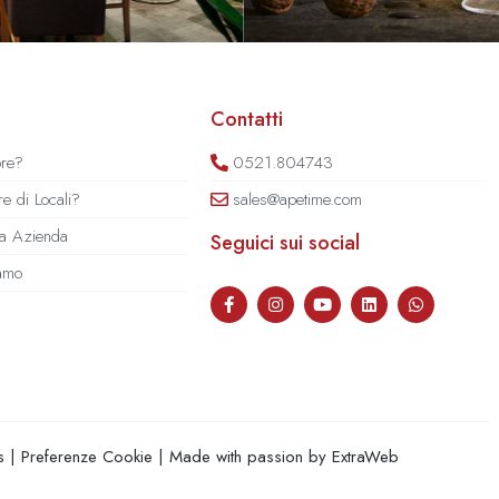
Contatti
ore?
0521.804743
e di Locali?
sales@apetime.com
tua Azienda
Seguici sui social
iamo
s
|
Preferenze Cookie
| Made with passion by
ExtraWeb