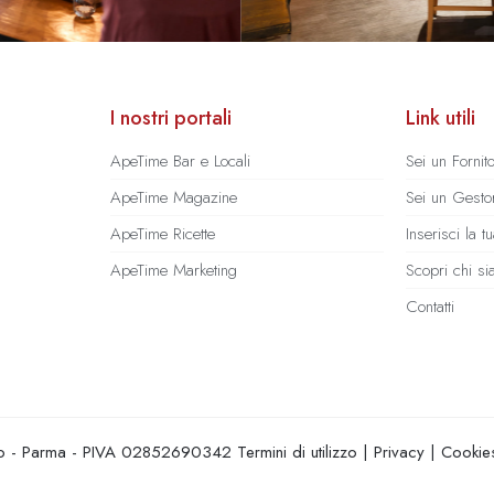
I nostri portali
Link utili
ApeTime Bar e Locali
Sei un Fornit
ApeTime Magazine
Sei un Gestor
ApeTime Ricette
Inserisci la 
ApeTime Marketing
Scopri chi s
Contatti
hio - Parma - PIVA 02852690342
Termini di utilizzo
|
Privacy
|
Cookie