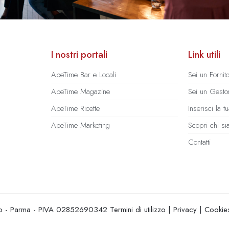
I nostri portali
Link utili
ApeTime Bar e Locali
Sei un Fornit
ApeTime Magazine
Sei un Gestor
ApeTime Ricette
Inserisci la 
ApeTime Marketing
Scopri chi s
Contatti
hio - Parma - PIVA 02852690342
Termini di utilizzo
|
Privacy
|
Cookie