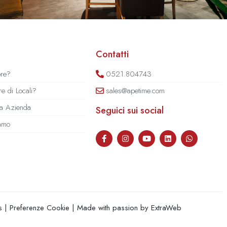
Contatti
ore?
0521.804743
e di Locali?
sales@apetime.com
tua Azienda
Seguici sui social
iamo
s
|
Preferenze Cookie
| Made with passion by
ExtraWeb