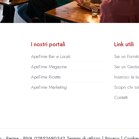
I nostri portali
Link utili
ApeTime Bar e Locali
Sei un Fornit
ApeTime Magazine
Sei un Gestor
ApeTime Ricette
Inserisci la 
ApeTime Marketing
Scopri chi s
Contatti
hio - Parma - PIVA 02852690342
Termini di utilizzo
|
Privacy
|
Cookie