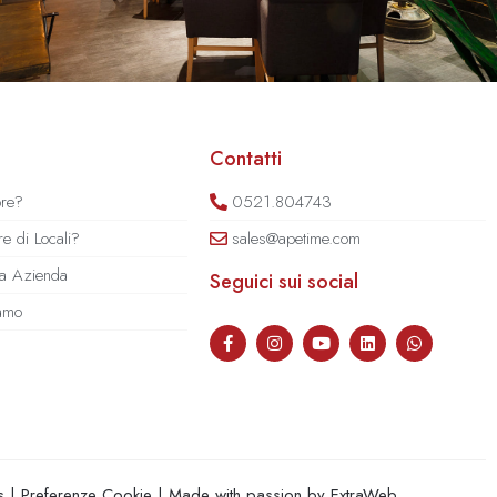
Contatti
ore?
0521.804743
e di Locali?
sales@apetime.com
tua Azienda
Seguici sui social
iamo
s
|
Preferenze Cookie
| Made with passion by
ExtraWeb