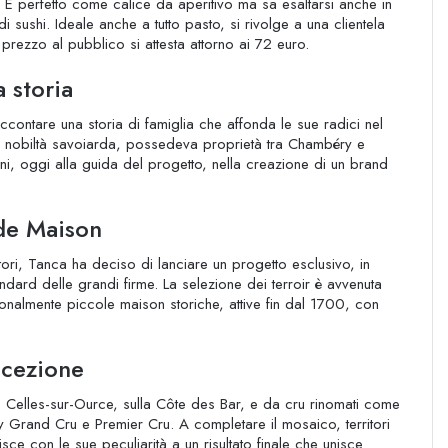
tà. È perfetto come calice da aperitivo ma sa esaltarsi anche in
sushi. Ideale anche a tutto pasto, si rivolge a una clientela
 prezzo al pubblico si attesta attorno ai 72 euro.
 storia
ntare una storia di famiglia che affonda le sue radici nel
lla nobiltà savoiarda, possedeva proprietà tra Chambéry e
ni, oggi alla guida del progetto, nella creazione di un brand
de Maison
tori, Tanca ha deciso di lanciare un progetto esclusivo, in
andard delle grandi firme. La selezione dei terroir è avvenuta
onalmente piccole maison storiche, attive fin dal 1700, con
ccezione
Celles-sur-Ource, sulla Côte des Bar, e da cru rinomati come
y Grand Cru e Premier Cru. A completare il mosaico, territori
ce con le sue peculiarità a un risultato finale che unisce