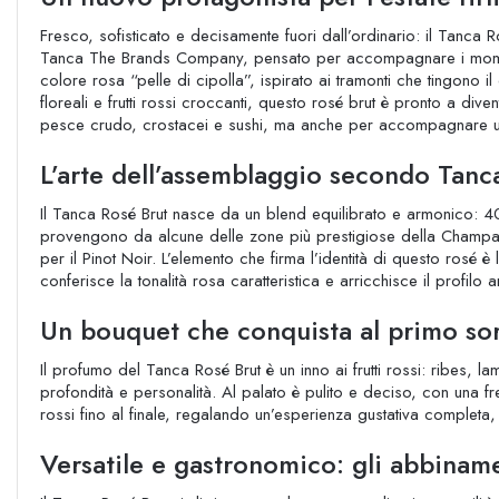
Fresco, sofisticato e decisamente fuori dall’ordinario: il Tanca 
Tanca The Brands Company, pensato per accompagnare i momenti 
colore rosa “pelle di cipolla”, ispirato ai tramonti che tingono i
floreali e frutti rossi croccanti, questo rosé brut è pronto a diven
pesce crudo, crostacei e sushi, ma anche per accompagnare un 
L’arte dell’assemblaggio secondo Tanc
Il Tanca Rosé Brut nasce da un blend equilibrato e armonico:
provengono da alcune delle zone più prestigiose della Champ
per il Pinot Noir. L’elemento che firma l’identità di questo rosé 
conferisce la tonalità rosa caratteristica e arricchisce il profilo 
Un bouquet che conquista al primo so
Il profumo del Tanca Rosé Brut è un inno ai frutti rossi: ribes,
profondità e personalità. Al palato è pulito e deciso, con una f
rossi fino al finale, regalando un’esperienza gustativa completa
Versatile e gastronomico: gli abbiname