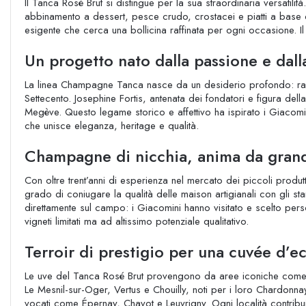
Il Tanca Rosé Brut si distingue per la sua straordinaria versatili
abbinamento a dessert, pesce crudo, crostacei e piatti a base di 
esigente che cerca una bollicina raffinata per ogni occasione. Il
Un progetto nato dalla passione e dalla
La linea Champagne Tanca nasce da un desiderio profondo: racco
Settecento. Josephine Fortis, antenata dei fondatori e figura de
Megève. Questo legame storico e affettivo ha ispirato i Giacomi
che unisce eleganza, heritage e qualità.
Champagne di nicchia, anima da gran
Con oltre trent’anni di esperienza nel mercato dei piccoli produt
grado di coniugare la qualità delle maison artigianali con gli st
direttamente sul campo: i Giacomini hanno visitato e scelto pers
vigneti limitati ma ad altissimo potenziale qualitativo.
Terroir di prestigio per una cuvée d’e
Le uve del Tanca Rosé Brut provengono da aree iconiche come 
Le Mesnil-sur-Oger, Vertus e Chouilly, noti per i loro Chardonna
vocati come Épernay, Chavot e Leuvrigny. Ogni località contribuis