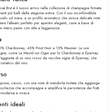
Rosé Brut è il nuovo arrivo nella collezione di champagne firmata
più belli della stagione estiva. Con il suo inconfondibile
l cielo sul mare, e un profilo aromatico che unisce delicate note
tare l’alleato perfetto per aperitivi eleganti, cene a base di
intero pasto con stile e leggerezza.
a
 40% Chardonnay, 45% Pinot Noir e 15% Meunier. Le uve
agne, come Le Mesnil-sur-Oger per lo Chardonnay e Épernay
è l’aggiunta di un vino rosso da vecchie vigne di Épernay, che
aromatico del vino.
rso
 lampone, cassis, con una nota di mandorla tostata che aggiunge
reschezza che accompagna e amplifica la persistenza dei frutti
, moderna e vivace.
nti ideali